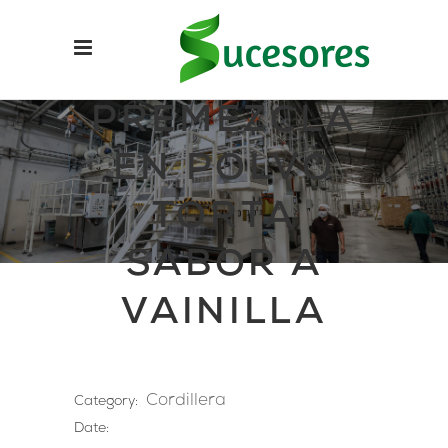
PREMEZCLA
EN POLVO
TORTA
SABOR A
VAINILLA
Cordillera
Category:
Date: